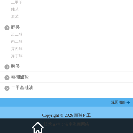
二甲苯
纯苯
混苯
醇类
乙二醇
丙二醇
异丙醇
异丁醇
酸类
氟硼酸盐
二甲基硅油
返回顶部
Copyright © 2026 凯骏化工
技术支持：
济南海商网络