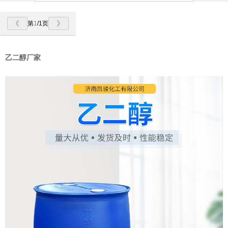
第
1
/1页
乙二醇厂家