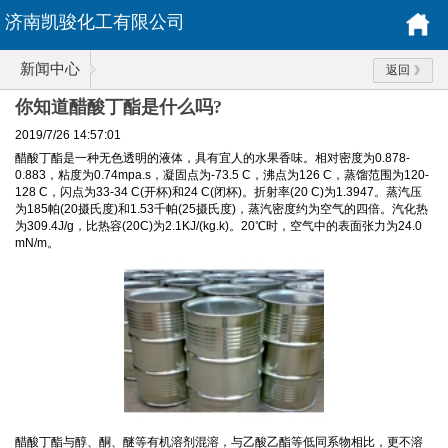
济南凯骏化工有限公司
新闻中心
返回
你知道醋酸丁酯是什么吗?
2019/7/26 14:57:01
醋酸丁酯是一种无色透明的液体，具有宜人的水果香味。相对密度为0.878-
0.883，粘度为0.74mpa.s，凝固点为-73.5 C，沸点为126 C，蒸馏范围为120-
128 C，闪点为33-34 C(开杯)和24 C(闭杯)。折射率(20 C)为1.3947。蒸汽压
为185帕(20摄氏度)和1.53千帕(25摄氏度)，蒸汽密度约为空气的四倍。汽化热
为309.4J/g，比热容(20C)为2.1KJ/(kg.k)。20℃时，空气中的表面张力为24.0
mN/m。
醋酸丁酯与醇、酮、醚等有机溶剂混溶，与乙酸乙酯等低同系物相比，更不溶