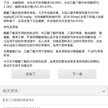
于水，水解困难。水在水中的溶解度为0.68%，水在乙酸丁酯中的溶解度为
1.18%，极限(体积分数)为1.4%-8.0%。
醋酸丁酯的急性毒性很低，几乎对动物无毒。大鼠口服半数致死量为10700
mg/kg至14130 mg/kg。但有麻醉和刺激作用。在34-50mg/L浓度下刺激人的眼
睛和鼻子，在高浓度下引起麻醉。作业场所允许浓度为0.015%。
特性及用途
醋酸丁酯是常用的有机溶剂，对乙酸丁酯纤维素、乙基纤维素、氯化橡胶、聚
氨酯、聚苯乙烯、甲基丙烯酸树脂以及许多天然树胶均有良好的溶解性能，广
泛应用于硝化纤维清漆中，在人造革、织物及塑料加工过程中用作溶剂，在各
种石油加工和制作过程中用作萃聚剂，也用于香料复配。
在聚氨酯行业，乙酸丁酯可用于胶黏剂、家具用双组分聚氨酯漆、干法PU革浆
料等。
今天对于醋酸丁酯的介绍就到这里，如果您想要知道更多请咨询我们的网站。
机动叉车或手动搬运车
没有了
下一条
相关资讯：
普及三乙醇胺的用途用法